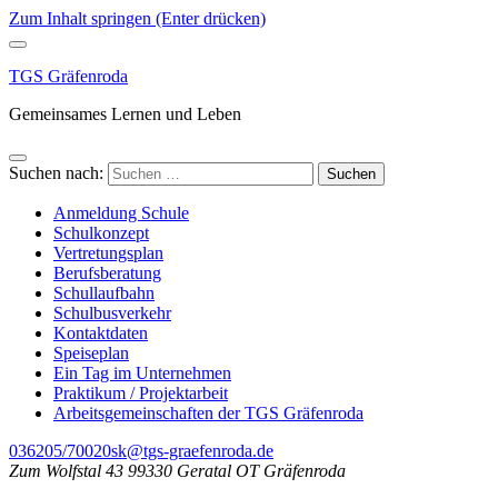
Zum Inhalt springen (Enter drücken)
TGS Gräfenroda
Gemeinsames Lernen und Leben
Suchen nach:
Anmeldung Schule
Schulkonzept
Vertretungsplan
Berufsberatung
Schullaufbahn
Schulbusverkehr
Kontaktdaten
Speiseplan
Ein Tag im Unternehmen
Praktikum / Projektarbeit
Arbeitsgemeinschaften der TGS Gräfenroda
036205/70020
sk@tgs-graefenroda.de
Zum Wolfstal 43 99330 Geratal OT Gräfenroda