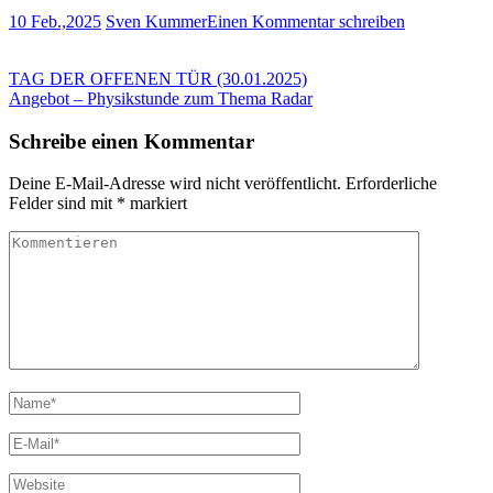
10 Feb.,2025
Sven Kummer
Einen Kommentar schreiben
Beitragsnavigation
TAG DER OFFENEN TÜR (30.01.2025)
Angebot – Physikstunde zum Thema Radar
Schreibe einen Kommentar
Deine E-Mail-Adresse wird nicht veröffentlicht.
Erforderliche
Felder sind mit
*
markiert
Kommentieren
Name
*
E-
Mail
*
Website