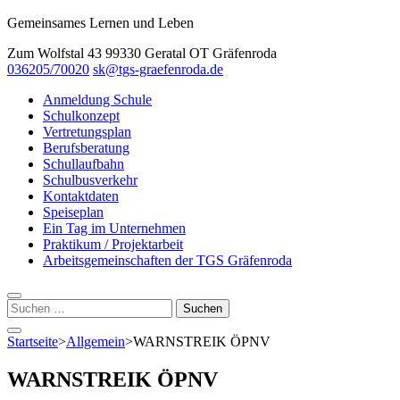
Gemeinsames Lernen und Leben
Zum Wolfstal 43 99330 Geratal OT Gräfenroda
036205/70020
sk@tgs-graefenroda.de
Anmeldung Schule
Schulkonzept
Vertretungsplan
Berufsberatung
Schullaufbahn
Schulbusverkehr
Kontaktdaten
Speiseplan
Ein Tag im Unternehmen
Praktikum / Projektarbeit
Arbeitsgemeinschaften der TGS Gräfenroda
Suchen
nach:
Startseite
>
Allgemein
>
WARNSTREIK ÖPNV
WARNSTREIK ÖPNV