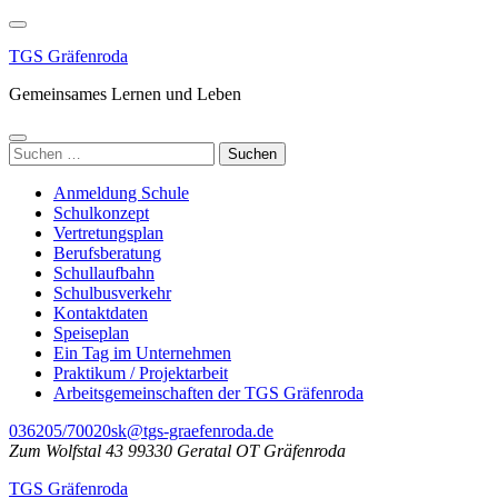
Zum
Inhalt
TGS Gräfenroda
springen
(Enter
Gemeinsames Lernen und Leben
drücken)
Suchen
nach:
Anmeldung Schule
Schulkonzept
Vertretungsplan
Berufsberatung
Schullaufbahn
Schulbusverkehr
Kontaktdaten
Speiseplan
Ein Tag im Unternehmen
Praktikum / Projektarbeit
Arbeitsgemeinschaften der TGS Gräfenroda
036205/70020
sk@tgs-graefenroda.de
Zum Wolfstal 43 99330 Geratal OT Gräfenroda
TGS Gräfenroda