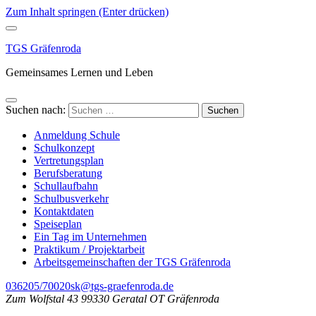
Zum Inhalt springen (Enter drücken)
TGS Gräfenroda
Gemeinsames Lernen und Leben
Suchen nach:
Anmeldung Schule
Schulkonzept
Vertretungsplan
Berufsberatung
Schullaufbahn
Schulbusverkehr
Kontaktdaten
Speiseplan
Ein Tag im Unternehmen
Praktikum / Projektarbeit
Arbeitsgemeinschaften der TGS Gräfenroda
036205/70020
sk@tgs-graefenroda.de
Zum Wolfstal 43 99330 Geratal OT Gräfenroda